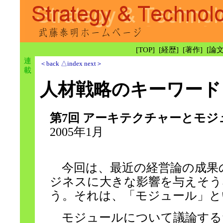
[
TOP
] [
経歴
] [
著作
] [
論
連
＜back
△index
next＞
載
人材戦略のキーワード
第7回 アーキテクチャーとモ
2005年1月
今回は、最近の経営論の成果
ジネスに大きな影響を与えそう
う。それは、「モジュール」と
モジュールについて議論する