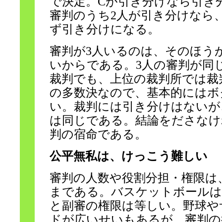
で決定。Cが引き分けなら引き
審判のうち2人が引き分けなら
ず引き分けになる。
審判が3人いるのは、そのほう
いからである。3人の審判が同
裁判でも、上位の裁判所では裁
の多数決なので、基本的にはボ
い。裁判には引き分けはないが
は同じである。結論をださなけ
判の宿命である。
公平無私は、けっこう難しい
審判の人数や役割分担・権限は
まである。バスケットボールは
と副審の権限は等しい。野球や
ドが広いせいもあるが、審判の