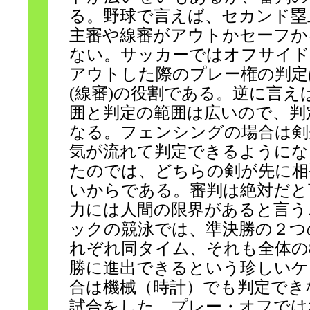
る。野球で言えば、セカンド塁
主審や線審がアウトかセーフか
ない。サッカーではオフサイド
アウトした際のプレー権の判定
(線審)の役割である。逆に言え
囲と判定の範囲は広いので、判
なる。フェンシングの場合は剣
気が流れて判定できるようにな
たのでは、どちらの剣が先に相
いからである。審判は絶対だと
力には人間の限界があると言う
ックの競泳では、準決勝の２つ
れぞれ同タイム、それも全体の
勝に進出できるという珍しいケ
合は機械（時計）でも判定でき
試合をした。プレー・オフでは