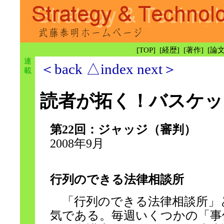
[
TOP
] [
経歴
] [
著作
] [
論
連
＜back
△index
next＞
載
読者が拓く！バスケッ
第22回：ジャッジ（審判）
2008年9月
行列のできる法律相談所
「行列のできる法律相談所」
気である。毎週いくつかの「事