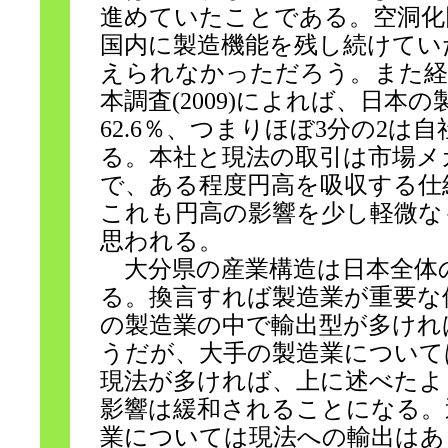
進めていたことである。空洞化
国内に製造機能を残し続けてい
えられなかっただろう。また経
本調査(2009)によれば、日本
62.6％、つまりほぼ3分の2は
る。本社と現法の取引は市場メ
で、ある程度円高を吸収する仕
これも円高の影響を少し軽微な
思われる。
大分県の産業構造は日本全体
る。換言すれば製造業が重要な
の製造業の中で輸出型が多けれ
うだが、大手の製造業について
現法が多ければ、上に述べたよ
影響は緩和されることになる。
業については現法への輸出はあ