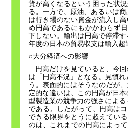
貨が高くなるという困った状況
る。一方で、原油、あるいは商品
は行き場のない資金が流入し高
め円高であるにもかかわらず日
下しない。輸出は円高で停滞する
年度の日本の貿易収支は輸入超
○大分経済への影響
円高だけを見ていると、今回
は「円高不況」となる。見慣れ
う。表面的にはそうなのだが、
定的な違いは、この円高が日本
型製造業の競争力の強さによる
である。したがって、円高はコ
できる限界をとうに超えている
のは、これまでの円高によって