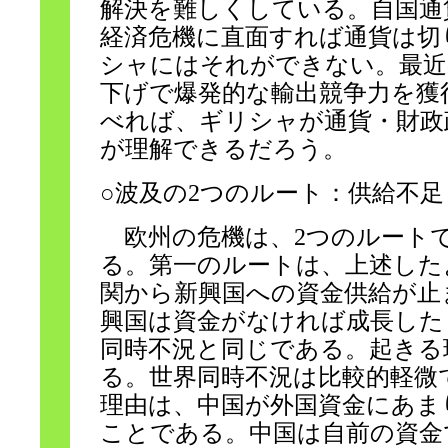
解決を難しくしている。自国通
経済危機に直面すれば通貨は切
シャにはそれができない。最近
下げで爆発的な輸出競争力を獲
べれば、ギリシャが通貨・財政
が理解できるだろう。
○波及の2つのルート：供給不
欧州の危機は、2つのルート
る。第一のルートは、上述した
関から新興国への資金供給が止
興国は資金がなければ成長した
同時不況と同じである。起きる
る。世界同時不況は比較的軽微
理由は、中国が外国資金にあま
ことである。中国は自前の資金